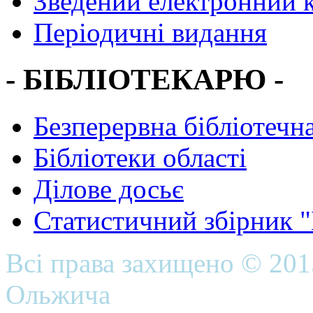
Зведений електронний к
Періодичні видання
- БІБЛІОТЕКАРЮ -
Безперервна бібліотечна
Бібліотеки області
Ділове досьє
Статистичний збірник 
Всі права захищено © 20
Ольжича