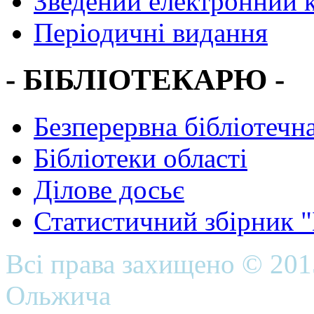
Зведений електронний к
Періодичні видання
- БІБЛІОТЕКАРЮ -
Безперервна бібліотечна
Бібліотеки області
Ділове досьє
Статистичний збірник 
Всі права захищено © 20
Ольжича