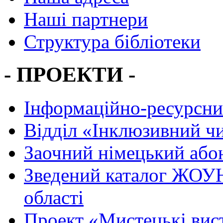
Наші партнери
Структура бібліотеки
- ПРОЕКТИ -
Інформаційно-ресурсни
Вiддiл «Інклюзивний ч
Заочний німецький або
Зведений каталог ЖОУН
області
Проект «Мистецькі вис