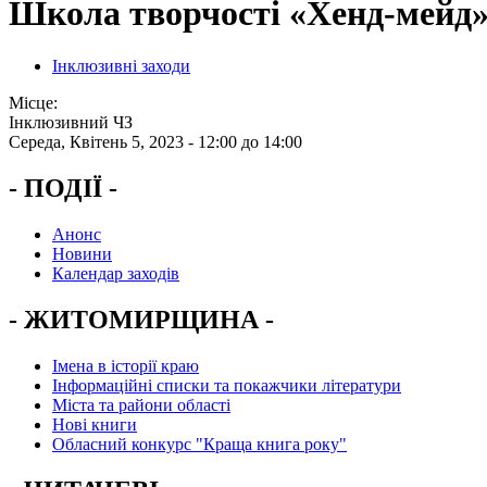
Школа творчості «Хенд-мейд» 
Інклюзивні заходи
Місце:
Інклюзивний ЧЗ
Середа, Квітень 5, 2023 -
12:00
до
14:00
- ПОДІЇ -
Анонс
Новини
Календар заходів
- ЖИТОМИРЩИНА -
Імена в історії краю
Інформаційні списки та покажчики літератури
Міста та райони області
Нові книги
Обласний конкурс "Краща книга року"