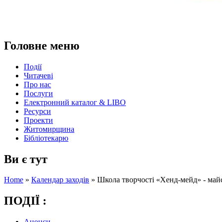
Головне меню
Події
Читачеві
Про нас
Послуги
Електронний каталог & LIBO
Ресурси
Проекти
Житомирщина
Бібліотекарю
Ви є тут
Home
»
Календар заходів
»
Школа творчості «Хенд-мейд» - май
ПОДІЇ :
Анонси