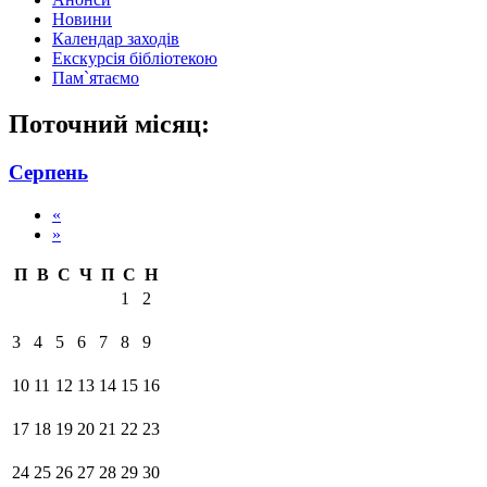
Новини
Календар заходів
Екскурсія бібліотекою
Пам`ятаємо
Поточний місяц:
Серпень
«
»
П
В
С
Ч
П
С
Н
1
2
3
4
5
6
7
8
9
10
11
12
13
14
15
16
17
18
19
20
21
22
23
24
25
26
27
28
29
30