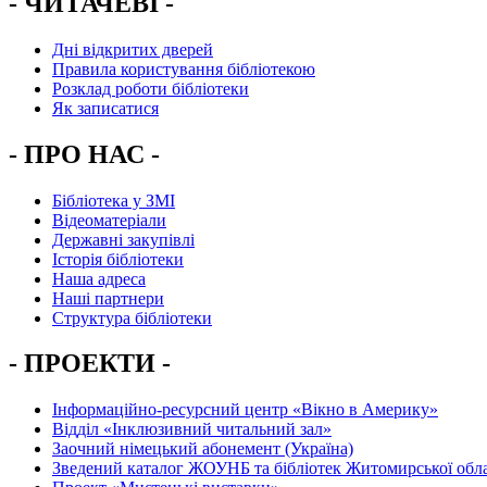
- ЧИТАЧЕВІ -
Дні відкритих дверей
Правила користування бібліотекою
Розклад роботи бібліотеки
Як записатися
- ПРО НАС -
Бібліотека у ЗМІ
Відеоматеріали
Державні закупівлі
Історія бібліотеки
Наша адреса
Наші партнери
Структура бібліотеки
- ПРОЕКТИ -
Інформаційно-ресурсний центр «Вікно в Америку»
Вiддiл «Інклюзивний читальний зал»
Заочний німецький абонемент (Україна)
Зведений каталог ЖОУНБ та бібліотек Житомирської обла