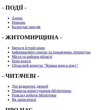
- ПОДІЇ -
Анонс
Новини
Календар заходів
- ЖИТОМИРЩИНА -
Імена в історії краю
Інформаційні списки та покажчики літератури
Міста та райони області
Нові книги
Обласний конкурс "Краща книга року"
- ЧИТАЧЕВІ -
Дні відкритих дверей
Правила користування бібліотекою
Розклад роботи бібліотеки
Як записатися
- ПРО НАС -