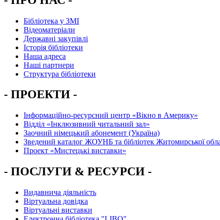
Бібліотека у ЗМІ
Відеоматеріали
Державні закупівлі
Історія бібліотеки
Наша адреса
Наші партнери
Структура бібліотеки
- ПРОЕКТИ -
Інформаційно-ресурсний центр «Вікно в Америку»
Вiддiл «Інклюзивний читальний зал»
Заочний німецький абонемент (Україна)
Зведений каталог ЖОУНБ та бібліотек Житомирської обла
Проект «Мистецькі виставки»
- ПОСЛУГИ & РЕСУРСИ -
Видавнича діяльність
Віртуальна довідка
Віртуальні виставки
Електронна бібліотека "LIBO"