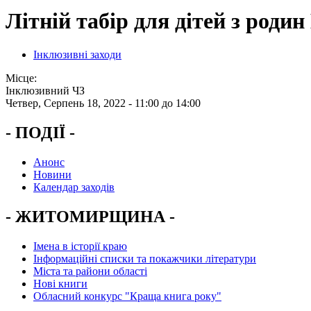
Літній табір для дітей з роди
Інклюзивні заходи
Місце:
Інклюзивний ЧЗ
Четвер, Серпень 18, 2022 -
11:00
до
14:00
- ПОДІЇ -
Анонс
Новини
Календар заходів
- ЖИТОМИРЩИНА -
Імена в історії краю
Інформаційні списки та покажчики літератури
Міста та райони області
Нові книги
Обласний конкурс "Краща книга року"