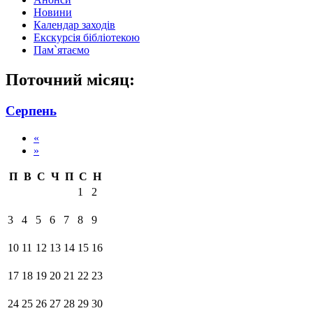
Новини
Календар заходів
Екскурсія бібліотекою
Пам`ятаємо
Поточний місяц:
Серпень
«
»
П
В
С
Ч
П
С
Н
1
2
3
4
5
6
7
8
9
10
11
12
13
14
15
16
17
18
19
20
21
22
23
24
25
26
27
28
29
30