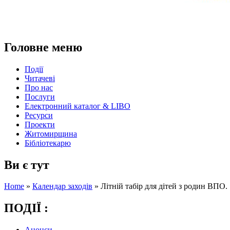
Головне меню
Події
Читачеві
Про нас
Послуги
Електронний каталог & LIBO
Ресурси
Проекти
Житомирщина
Бібліотекарю
Ви є тут
Home
»
Календар заходів
»
Літній табір для дітей з родин ВПО.
ПОДІЇ :
Анонси