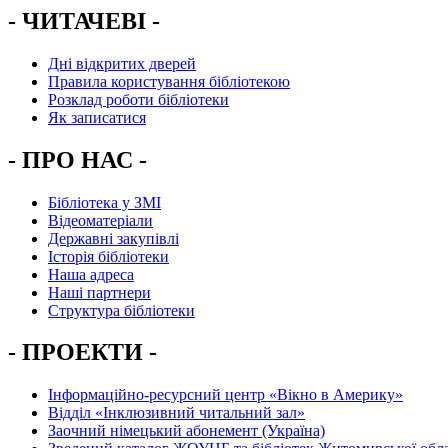
- ЧИТАЧЕВІ -
Дні відкритих дверей
Правила користування бібліотекою
Розклад роботи бібліотеки
Як записатися
- ПРО НАС -
Бібліотека у ЗМІ
Відеоматеріали
Державні закупівлі
Історія бібліотеки
Наша адреса
Наші партнери
Структура бібліотеки
- ПРОЕКТИ -
Інформаційно-ресурсний центр «Вікно в Америку»
Вiддiл «Інклюзивний читальний зал»
Заочний німецький абонемент (Україна)