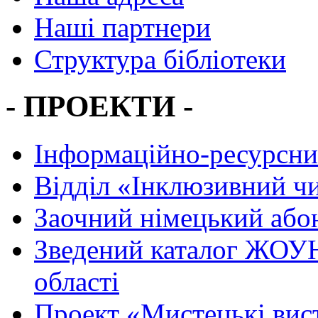
Наші партнери
Структура бібліотеки
- ПРОЕКТИ -
Інформаційно-ресурсни
Вiддiл «Інклюзивний ч
Заочний німецький або
Зведений каталог ЖОУН
області
Проект «Мистецькі вис