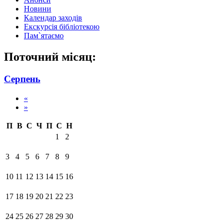
Новини
Календар заходів
Екскурсія бібліотекою
Пам`ятаємо
Поточний місяц:
Серпень
«
»
П
В
С
Ч
П
С
Н
1
2
3
4
5
6
7
8
9
10
11
12
13
14
15
16
17
18
19
20
21
22
23
24
25
26
27
28
29
30