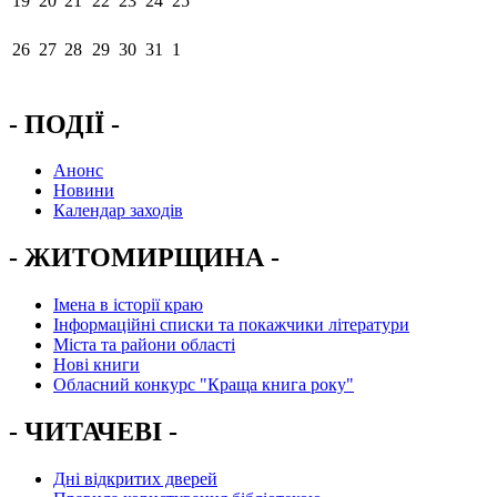
19
20
21
22
23
24
25
26
27
28
29
30
31
1
- ПОДІЇ -
Анонс
Новини
Календар заходів
- ЖИТОМИРЩИНА -
Імена в історії краю
Інформаційні списки та покажчики літератури
Міста та райони області
Нові книги
Обласний конкурс "Краща книга року"
- ЧИТАЧЕВІ -
Дні відкритих дверей