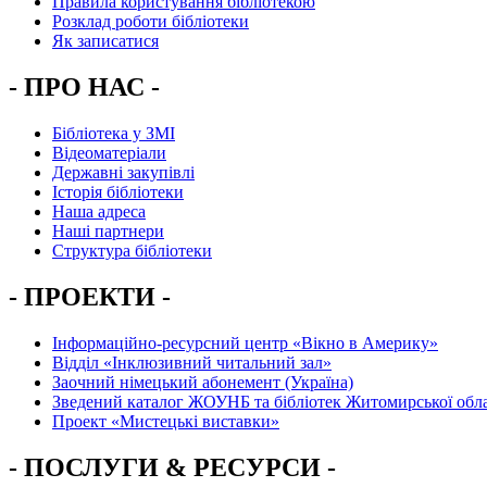
Правила користування бібліотекою
Розклад роботи бібліотеки
Як записатися
- ПРО НАС -
Бібліотека у ЗМІ
Відеоматеріали
Державні закупівлі
Історія бібліотеки
Наша адреса
Наші партнери
Структура бібліотеки
- ПРОЕКТИ -
Інформаційно-ресурсний центр «Вікно в Америку»
Вiддiл «Інклюзивний читальний зал»
Заочний німецький абонемент (Україна)
Зведений каталог ЖОУНБ та бібліотек Житомирської обла
Проект «Мистецькі виставки»
- ПОСЛУГИ & РЕСУРСИ -