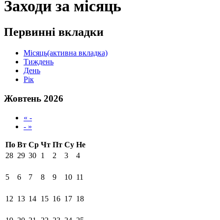
Заходи за місяць
Первинні вкладки
Місяць
(активна вкладка)
Тиждень
День
Рік
Жовтень 2026
« -
- »
По
Вт
Ср
Чт
Пт
Су
Не
28
29
30
1
2
3
4
5
6
7
8
9
10
11
12
13
14
15
16
17
18