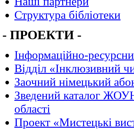
Наші партнери
Структура бібліотеки
- ПРОЕКТИ -
Інформаційно-ресурсни
Вiддiл «Інклюзивний ч
Заочний німецький або
Зведений каталог ЖОУН
області
Проект «Мистецькі вис