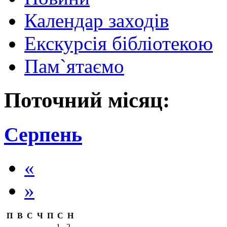
Календар заходів
Екскурсія бібліотекою
Пам`ятаємо
Поточний місяц:
Серпень
«
»
П
В
С
Ч
П
С
Н
1
2