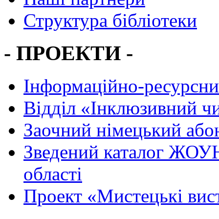
Структура бібліотеки
- ПРОЕКТИ -
Інформаційно-ресурсни
Вiддiл «Інклюзивний ч
Заочний німецький або
Зведений каталог ЖОУН
області
Проект «Мистецькі вис