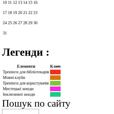
10
11
12
13
14
15
16
17
18
19
20
21
22
23
24
25
26
27
28
29
30
31
Легенди :
Елементи
Ключ
Тренінги для бібліотекарів
Мовні клуби
Тренінги для користувачів
Мистецькі заходи
Інклюзивні заходи
Пошук по сайту