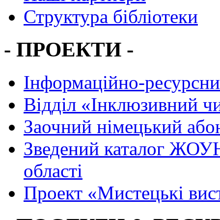
Структура бібліотеки
- ПРОЕКТИ -
Інформаційно-ресурсни
Вiддiл «Інклюзивний ч
Заочний німецький або
Зведений каталог ЖОУН
області
Проект «Мистецькі вис