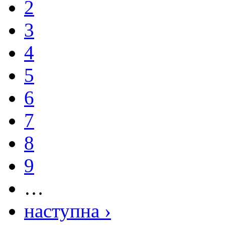
2
3
4
5
6
7
8
9
…
наступна ›