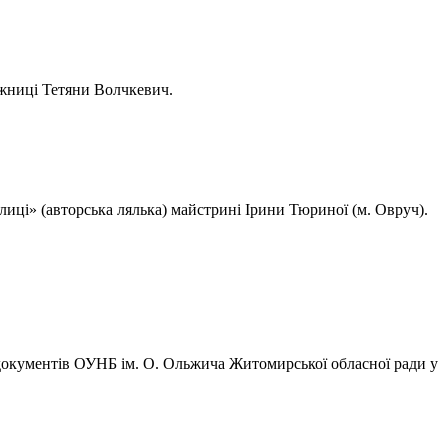
ожниці Тетяни Волчкевич.
илиці» (авторська лялька) майстрині Ірини Тюриної (м. Овруч).
окументів ОУНБ ім. О. Ольжича Житомирської обласної ради у