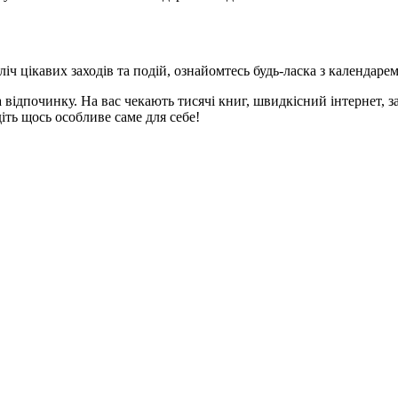
іч цікавих заходів та подій, ознайомтесь будь-ласка з календарем
ідпочинку. На вас чекають тисячі книг, швидкісний інтернет, зат
діть щось особливе саме для себе!