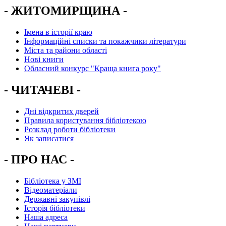
- ЖИТОМИРЩИНА -
Імена в історії краю
Інформаційні списки та покажчики літератури
Міста та райони області
Нові книги
Обласний конкурс "Краща книга року"
- ЧИТАЧЕВІ -
Дні відкритих дверей
Правила користування бібліотекою
Розклад роботи бібліотеки
Як записатися
- ПРО НАС -
Бібліотека у ЗМІ
Відеоматеріали
Державні закупівлі
Історія бібліотеки
Наша адреса