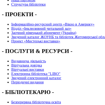
Наші партнери
Структура бібліотеки
- ПРОЕКТИ -
Інформаційно-ресурсний центр «Вікно в Америку»
Вiддiл «Інклюзивний читальний зал»
Заочний німецький абонемент (Україна)
Зведений каталог ЖОУНБ та бібліотек Житомирської обла
Проект «Мистецькі виставки»
- ПОСЛУГИ & РЕСУРСИ -
Видавнича діяльність
Віртуальна довідка
Віртуальні виставки
Електронна бібліотека "LIBO"
Зведений електронний каталог
Періодичні видання
- БІБЛІОТЕКАРЮ -
Безперервна бібліотечна освіта