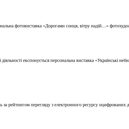
рсональна фотовиставка «Дорогами сонця, вітру надій…» фотохуд
ої діяльності експонується персональна виставка «Українські неб
а рейтингом перегляду з електронного ресурсу оцифрованих д