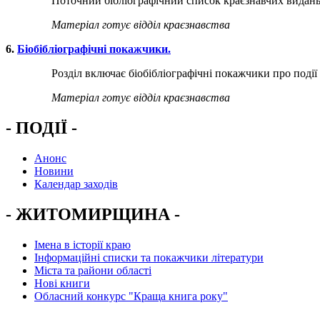
Поточний бібліографічний список краєзнавчих видань, що на
Матеріал готує відділ краєзнавства
​6.
Біобібліографічні покажчики.
Розділ включає біобібліографічні покажчики про події та
Матеріал
готує
відділ
краєзнавства
- ПОДІЇ -
Анонс
Новини
Календар заходів
- ЖИТОМИРЩИНА -
Імена в історії краю
Інформаційні списки та покажчики літератури
Міста та райони області
Нові книги
Обласний конкурс "Краща книга року"