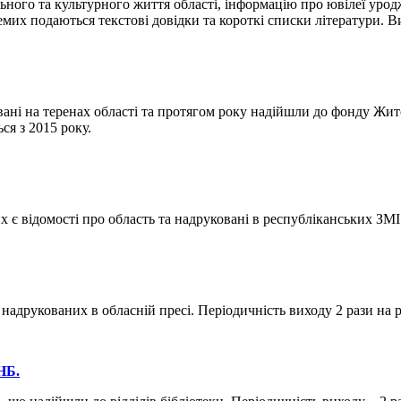
 та культурного життя області, інформацію про ювілеї уроджен
их подаються текстові довідки та короткі списки літератури. Ви
теренах області та протягом року надійшли до фонду Житомирс
ся з 2015 року.
омості про область та надруковані в республіканських ЗМІ. Пе
ованих в обласній пресі. Періодичність виходу 2 рази на рік
НБ.