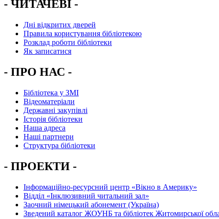
- ЧИТАЧЕВІ -
Дні відкритих дверей
Правила користування бібліотекою
Розклад роботи бібліотеки
Як записатися
- ПРО НАС -
Бібліотека у ЗМІ
Відеоматеріали
Державні закупівлі
Історія бібліотеки
Наша адреса
Наші партнери
Структура бібліотеки
- ПРОЕКТИ -
Інформаційно-ресурсний центр «Вікно в Америку»
Вiддiл «Інклюзивний читальний зал»
Заочний німецький абонемент (Україна)
Зведений каталог ЖОУНБ та бібліотек Житомирської обла