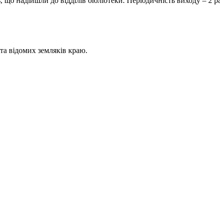
дійшли до відділів бібліотеки. Періодичність виходу – 2 раз
 відомих земляків краю.