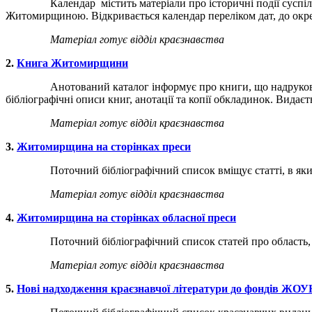
Календар містить матеріали про історичні події суспільного
Житомирщиною. Відкривається календар переліком дат, до окрем
Матеріал готує відділ краєзнавства
2.
Книга Житомирщини
Анотований каталог інформує про книги, що надруковані на 
бібліографічні описи книг, анотації та копії обкладинок. Видаєть
Матеріал готує відділ краєзнавства
3.
Житомирщина на сторінках преси
Поточний бібліографічний список вміщує статті, в яких є від
Матеріал готує відділ краєзнавства
4.
Житомирщина на сторінках обласної преси
Поточний бібліографічний список статей про область, надрук
Матеріал готує відділ краєзнавства
5.
Нові надходження краєзнавчої літератури до фондів ЖОУ