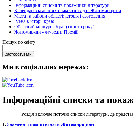
Інформаційні списки та покажчики літератури
Календар знаменних і пам’ятних дат Житомирщини
Міста та райони області: історія і сьогодення
Імена в історії краю
Обласний конкурс "Краща книга року"
Житомиряни - лауреати Премій
Пошук по сайту
Ми в соціальних мережах:
Інформаційні списки та пока
Розділ включає поточні списки літератури, де представлені к
1.
Знаменні і пам’ятні дати Житомирщини