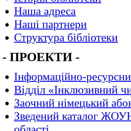
Наша адреса
Наші партнери
Структура бібліотеки
- ПРОЕКТИ -
Інформаційно-ресурсни
Вiддiл «Інклюзивний ч
Заочний німецький або
Зведений каталог ЖОУН
області