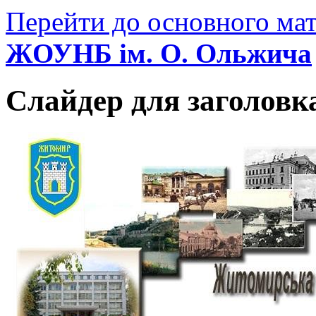
Перейти до основного мат
ЖОУНБ ім. О. Ольжича
Слайдер для заголовк