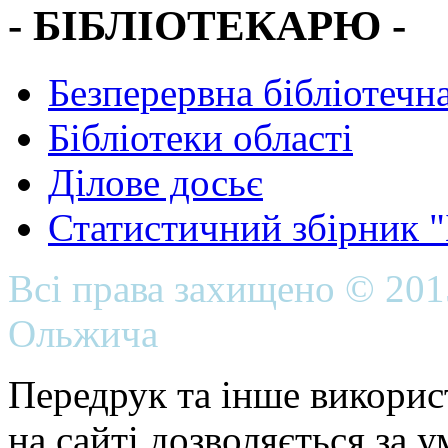
- БІБЛІОТЕКАРЮ -
Безперервна бібліотечна
Бібліотеки області
Ділове досьє
Статистичний збірник 
Всі права захищено © 20
Ольжича
Передрук та інше викорис
на сайті дозволяється за 