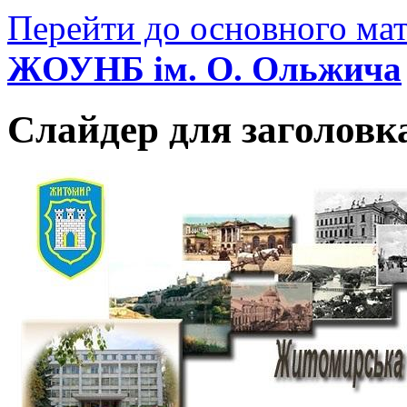
Перейти до основного мат
ЖОУНБ ім. О. Ольжича
Слайдер для заголовк