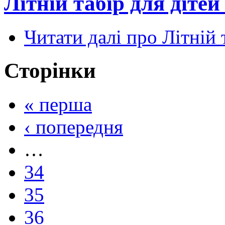
Літній табір для діте
Читати далі
про Літній 
Сторінки
« перша
‹ попередня
…
34
35
36