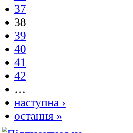
37
38
39
40
41
42
…
наступна ›
остання »