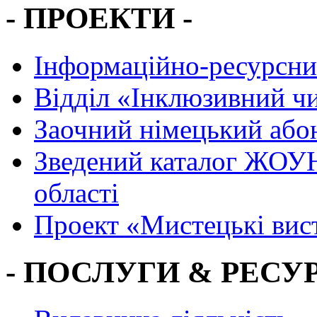
- ПРОЕКТИ -
Інформаційно-ресурсни
Вiддiл «Інклюзивний ч
Заочний німецький або
Зведений каталог ЖОУН
області
Проект «Мистецькі вис
- ПОСЛУГИ & РЕСУР