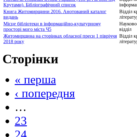
Крутами). Бібліографічний список
інформац
Книга Житомирщини 2016. Анотований каталог
Відділ к
видань
літерат
Місце бібліотеки в інформаційно-культурному
Науково
просторі мого міста Ч5
відділ
Житомирщина на сторінках обласної преси 1 півріччя
Відділ к
2018 року
літерат
Сторінки
« перша
‹ попередня
…
23
24