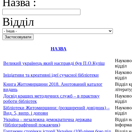
Назва :
Відділ
НАЗВА
Науково
Великий українець який насправді був П.О.Куліш
відділ
Науково
Ініціативи та креативні ідеї сучасної бібліотеки
відділ
Книга Житомирщини 2018. Анотований каталог
Відділ к
видань
літерат
Досвід кращих методичних служб – в практику
Науково
роботи бібліотек
відділ
Бібліотеки Житомирщини: (розширений довідник) –
Науково
Вид. 5, випр. і доповн
відділ
Україна – незалежна демократична держава
Відділ н
(бібліографічний покажчик)
інформац
Гортаючи сторінки історії України (100-річчя бою під
Відділ н