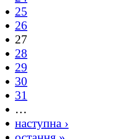
25
26
27
28
29
30
31
…
наступна ›
остання »