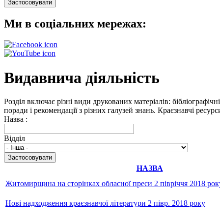
Ми в соціальних мережах:
Видавнича діяльність
Розділ включає різні види друкованих матеріалів: бібліографічн
поради і рекомендації з різних галузей знань. Краєзнавчі ресур
Назва :
Відділ
НАЗВА
Житомирщина на сторінках обласної преси 2 півріччя 2018 рок
Нові надходження краєзнавчої літератури 2 півр. 2018 року