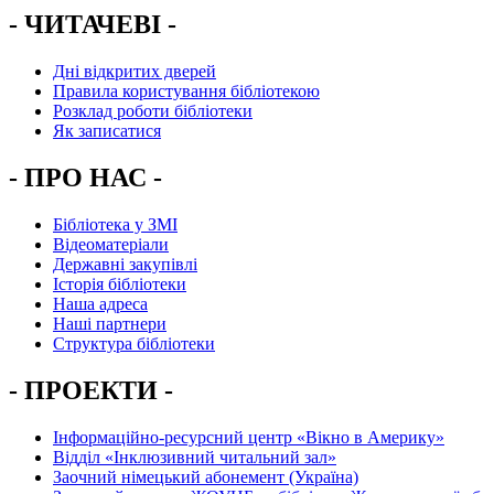
- ЧИТАЧЕВІ -
Дні відкритих дверей
Правила користування бібліотекою
Розклад роботи бібліотеки
Як записатися
- ПРО НАС -
Бібліотека у ЗМІ
Відеоматеріали
Державні закупівлі
Історія бібліотеки
Наша адреса
Наші партнери
Структура бібліотеки
- ПРОЕКТИ -
Інформаційно-ресурсний центр «Вікно в Америку»
Вiддiл «Інклюзивний читальний зал»
Заочний німецький абонемент (Україна)