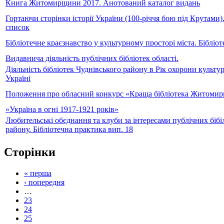
Книга Житомирщини 2017. Анотований каталог видань
Гортаючи сторінки історії України (100-річчя бою під Крутами)
список
Бібліотечне краєзнавство у культурному просторі міста. Бібліо
Видавнича діяльність публічних бібліотек області.
Діяльність бібліотек Чуднівського району в Рік охорони культ
Україні
Положення про обласний конкурс «Краща бібліотека Житомир
«Україна в огні 1917-1921 років»
Любительські обєднання та клуби за інтересами публічних біб
району. Бібліотечна практика вип. 18
Сторінки
« перша
‹ попередня
…
23
24
25