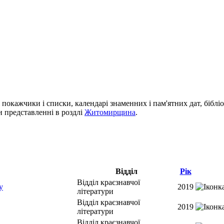
і покажчики і списки, календарі знаменних і пам'ятних дат, біблі
си представленні в роздлі
Житомирщина
.
Відділ
Рік
Відділ краєзнавчої
у
2019
літератури
Відділ краєзнавчої
2019
літератури
Відділ краєзнавчої