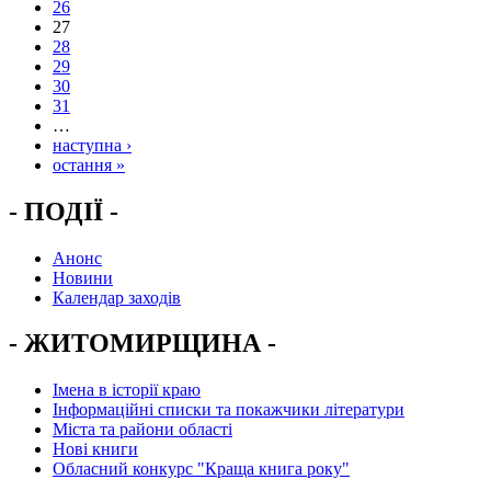
26
27
28
29
30
31
…
наступна ›
остання »
- ПОДІЇ -
Анонс
Новини
Календар заходів
- ЖИТОМИРЩИНА -
Імена в історії краю
Інформаційні списки та покажчики літератури
Міста та райони області
Нові книги
Обласний конкурс "Краща книга року"