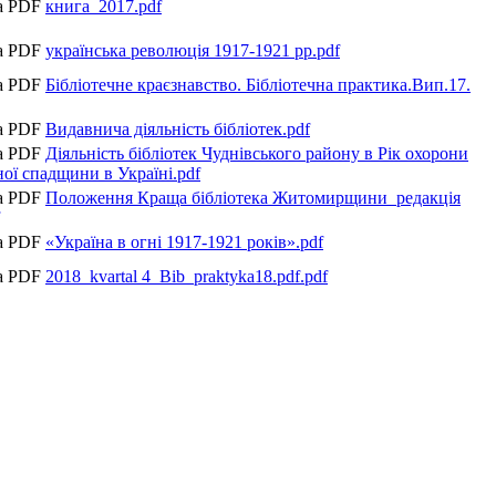
книга_2017.pdf
українська революція 1917-1921 рр.pdf
Бібліотечне краєзнавство. Бібліотечна практика.Вип.17.
Видавнича діяльність бібліотек.pdf
Діяльність бібліотек Чуднівського району в Рік охорони
ної спадщини в Україні.pdf
Положення Краща бібліотека Житомирщини_редакція
«Україна в огні 1917-1921 років».pdf
2018_kvartal 4_Bib_praktyka18.pdf.pdf