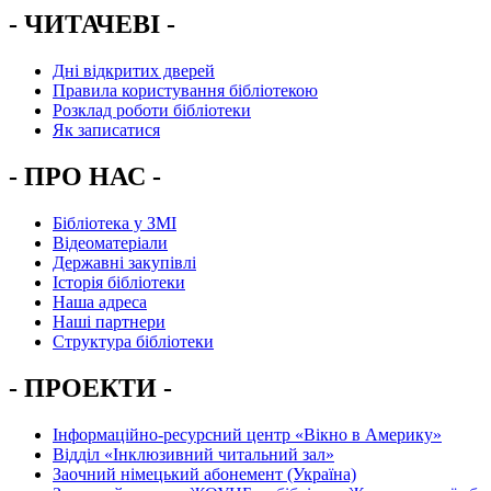
- ЧИТАЧЕВІ -
Дні відкритих дверей
Правила користування бібліотекою
Розклад роботи бібліотеки
Як записатися
- ПРО НАС -
Бібліотека у ЗМІ
Відеоматеріали
Державні закупівлі
Історія бібліотеки
Наша адреса
Наші партнери
Структура бібліотеки
- ПРОЕКТИ -
Інформаційно-ресурсний центр «Вікно в Америку»
Вiддiл «Інклюзивний читальний зал»
Заочний німецький абонемент (Україна)