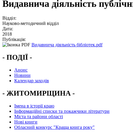
Видавнича діяльність публічни
Відділ:
Науково-методичний відділ
Дата:
2018
Публікація:
Видавнича діяльність бібліотек.pdf
- ПОДІЇ -
Анонс
Новини
Календар заходів
- ЖИТОМИРЩИНА -
Імена в історії краю
Інформаційні списки та покажчики літератури
Міста та райони області
Нові книги
Обласний конкурс "Краща книга року"