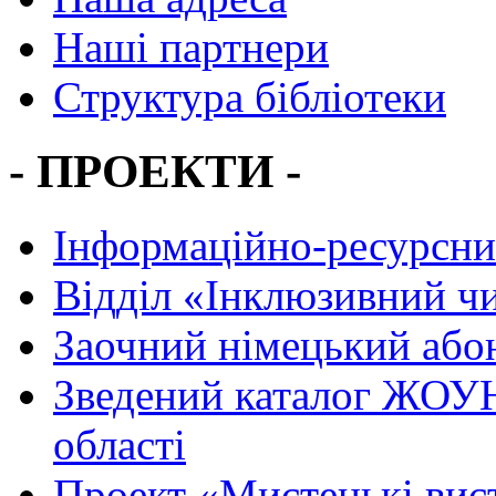
Наші партнери
Структура бібліотеки
- ПРОЕКТИ -
Інформаційно-ресурсни
Вiддiл «Інклюзивний ч
Заочний німецький або
Зведений каталог ЖОУН
області
Проект «Мистецькі вис