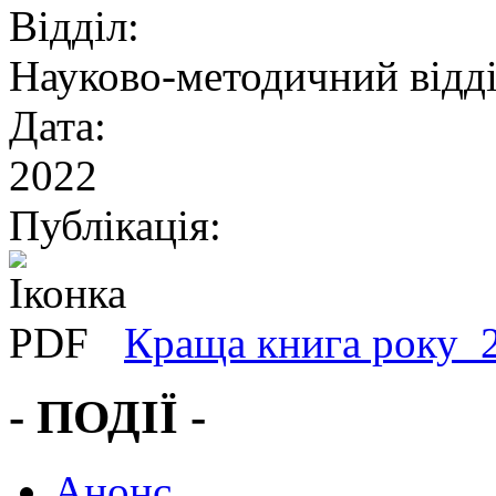
Відділ:
Науково-методичний відд
Дата:
2022
Публікація:
Краща книга року_2
- ПОДІЇ -
Анонс