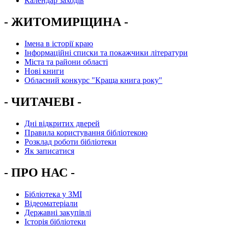
Календар заходів
- ЖИТОМИРЩИНА -
Імена в історії краю
Інформаційні списки та покажчики літератури
Міста та райони області
Нові книги
Обласний конкурс "Краща книга року"
- ЧИТАЧЕВІ -
Дні відкритих дверей
Правила користування бібліотекою
Розклад роботи бібліотеки
Як записатися
- ПРО НАС -
Бібліотека у ЗМІ
Відеоматеріали
Державні закупівлі
Історія бібліотеки