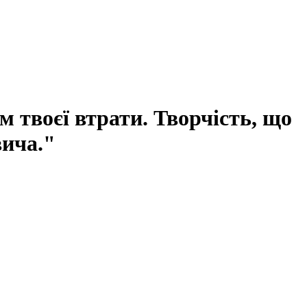
м твоєї втрати. Творчість, що
вича."