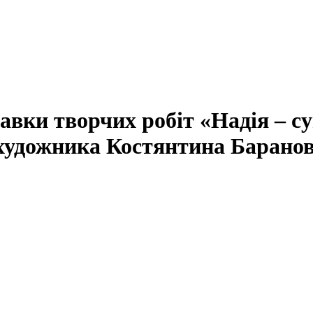
вки творчих робіт «Надія – су
 художника Костянтина Барано