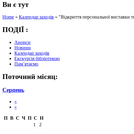
Ви є тут
Home
»
Календар заходів
»
"Відкриття персональної виставки т
ПОДІЇ :
Анонси
Новини
Календар заходів
Екскурсія бібліотекою
Пам`ятаємо
Поточний місяц:
Серпень
«
»
П
В
С
Ч
П
С
Н
1
2