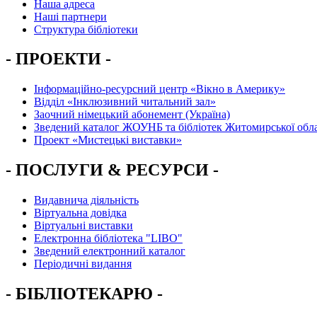
Наша адреса
Наші партнери
Структура бібліотеки
- ПРОЕКТИ -
Інформаційно-ресурсний центр «Вікно в Америку»
Вiддiл «Інклюзивний читальний зал»
Заочний німецький абонемент (Україна)
Зведений каталог ЖОУНБ та бібліотек Житомирської обла
Проект «Мистецькі виставки»
- ПОСЛУГИ & РЕСУРСИ -
Видавнича діяльність
Віртуальна довідка
Віртуальні виставки
Електронна бібліотека "LIBO"
Зведений електронний каталог
Періодичні видання
- БІБЛІОТЕКАРЮ -