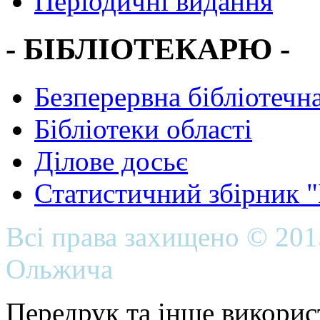
Періодичні видання
- БІБЛІОТЕКАРЮ -
Безперервна бібліотечна
Бібліотеки області
Ділове досьє
Статистичний збірник 
Всі права захищено © 20
Ольжича
Передрук та інше викорис