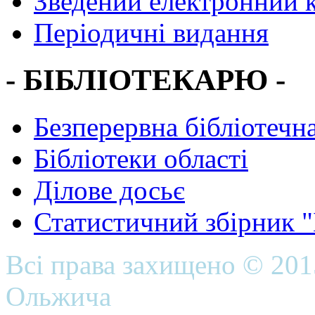
Зведений електронний к
Періодичні видання
- БІБЛІОТЕКАРЮ -
Безперервна бібліотечна
Бібліотеки області
Ділове досьє
Статистичний збірник 
Всі права захищено © 20
Ольжича