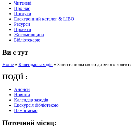
Читачеві
Про нас
Послуги
Електронний каталог & LIBO
Ресурси
Проекти
Житомирщина
Бібліотекарю
Ви є тут
Home
»
Календар заходів
»
Заняття польського дитячого колект
ПОДІЇ :
Анонси
Новини
Календар заходів
Екскурсія бібліотекою
Пам`ятаємо
Поточний місяц: