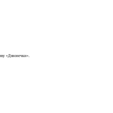
иву «Дзвонечки».