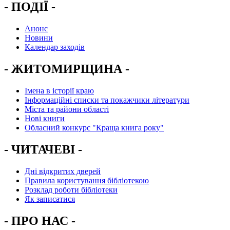
- ПОДІЇ -
Анонс
Новини
Календар заходів
- ЖИТОМИРЩИНА -
Імена в історії краю
Інформаційні списки та покажчики літератури
Міста та райони області
Нові книги
Обласний конкурс "Краща книга року"
- ЧИТАЧЕВІ -
Дні відкритих дверей
Правила користування бібліотекою
Розклад роботи бібліотеки
Як записатися
- ПРО НАС -