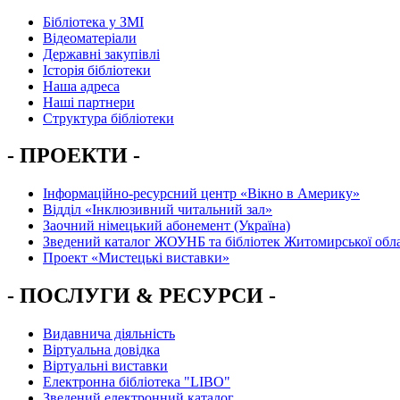
Бібліотека у ЗМІ
Відеоматеріали
Державні закупівлі
Історія бібліотеки
Наша адреса
Наші партнери
Структура бібліотеки
- ПРОЕКТИ -
Інформаційно-ресурсний центр «Вікно в Америку»
Вiддiл «Інклюзивний читальний зал»
Заочний німецький абонемент (Україна)
Зведений каталог ЖОУНБ та бібліотек Житомирської обла
Проект «Мистецькі виставки»
- ПОСЛУГИ & РЕСУРСИ -
Видавнича діяльність
Віртуальна довідка
Віртуальні виставки
Електронна бібліотека "LIBO"
Зведений електронний каталог