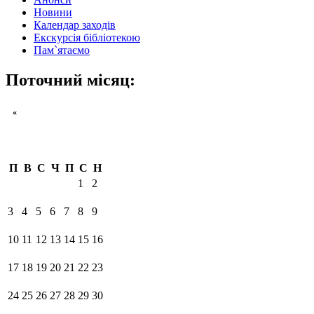
Новини
Календар заходів
Екскурсія бібліотекою
Пам`ятаємо
Поточний місяц:
«
П
В
С
Ч
П
С
Н
1
2
3
4
5
6
7
8
9
10
11
12
13
14
15
16
17
18
19
20
21
22
23
24
25
26
27
28
29
30