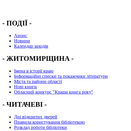
- ПОДІЇ -
Анонс
Новини
Календар заходів
- ЖИТОМИРЩИНА -
Імена в історії краю
Інформаційні списки та покажчики літератури
Міста та райони області
Нові книги
Обласний конкурс "Краща книга року"
- ЧИТАЧЕВІ -
Дні відкритих дверей
Правила користування бібліотекою
Розклад роботи бібліотеки