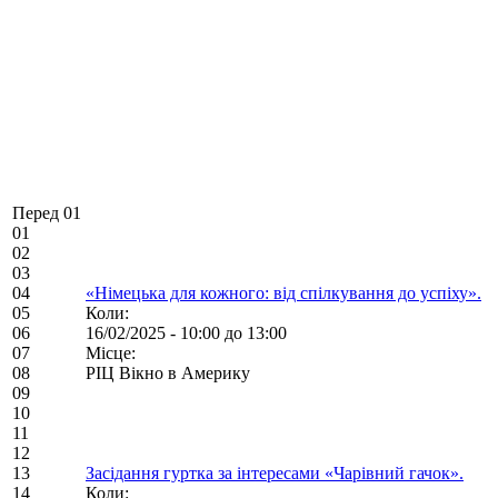
Перед 01
01
02
03
04
«Німецька для кожного: від спілкування до успіху».
05
Коли:
06
16/02/2025 -
10:00
до
13:00
07
Місце:
08
РІЦ Вікно в Америку
09
10
11
12
13
Засідання гуртка за інтересами «Чарівний гачок».
14
Коли: