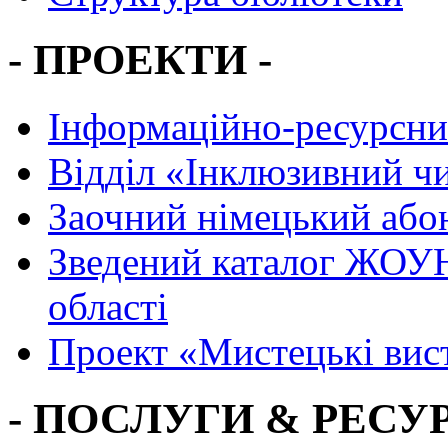
- ПРОЕКТИ -
Інформаційно-ресурсни
Вiддiл «Інклюзивний ч
Заочний німецький або
Зведений каталог ЖОУН
області
Проект «Мистецькі вис
- ПОСЛУГИ & РЕСУР