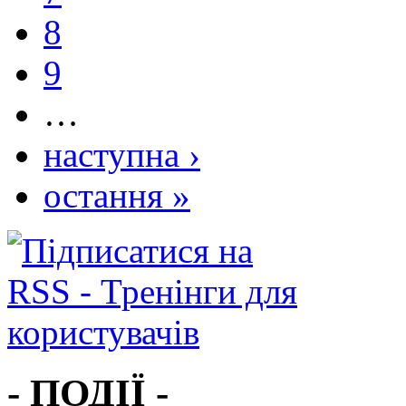
8
9
…
наступна ›
остання »
- ПОДІЇ -