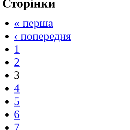
Сторінки
« перша
‹ попередня
1
2
3
4
5
6
7