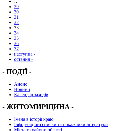
…
29
30
31
32
33
34
35
36
37
наступна ›
остання »
- ПОДІЇ -
Анонс
Новини
Календар заходів
- ЖИТОМИРЩИНА -
Імена в історії краю
Інформаційні списки та покажчики літератури
Міста та райони області