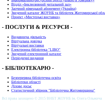
Інформаційно-ресурсний центр «Вікно в Америку»
Вiддiл «Інклюзивний читальний зал»
Заочний німецький абонемент (Україна)
Зведений каталог ЖОУНБ та бібліотек Житомирської обла
Проект «Мистецькі виставки»
- ПОСЛУГИ & РЕСУРСИ -
Видавнича діяльність
Віртуальна довідка
Віртуальні виставки
Електронна бібліотека "LIBO"
Зведений електронний каталог
Періодичні видання
- БІБЛІОТЕКАРЮ -
Безперервна бібліотечна освіта
Бібліотеки області
Ділове досьє
Статистичний збірник "Бібліотечна Житомирщина"
Всі права захищено © 2015 ВНБТ ЖОУНБ ім. Олега Ольжича