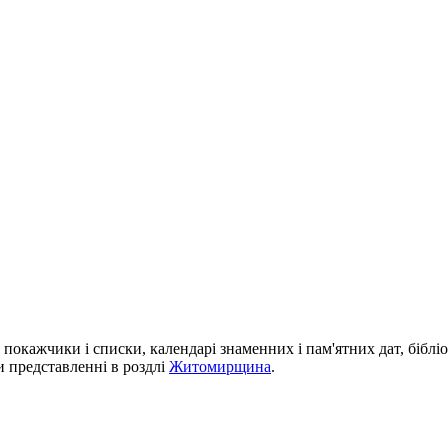
і покажчики і списки, календарі знаменних і пам'ятних дат, біблі
си представленні в роздлі
Житомирщина
.