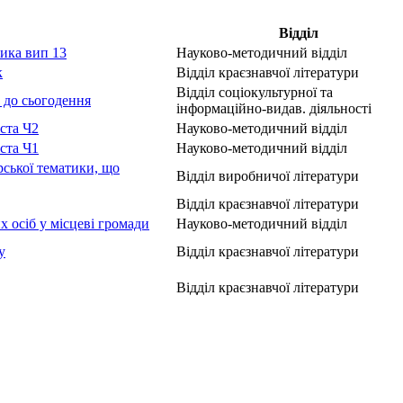
Відділ
тика вип 13
Науково-методичний відділ
к
Відділ краєзнавчої літератури
Відділ соціокультурної та
в до сьогодення
інформаційно-видав. діяльності
ста Ч2
Науково-методичний відділ
ста Ч1
Науково-методичний відділ
ської тематики, що
Відділ виробничої літератури
Відділ краєзнавчої літератури
х осіб у місцеві громади
Науково-методичний відділ
у
Відділ краєзнавчої літератури
Відділ краєзнавчої літератури