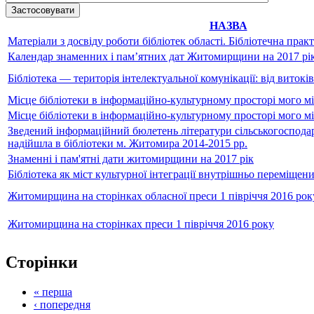
НАЗВА
Матеріали з досвіду роботи бібліотек області. Бібліотечна прак
Календар знаменних і пам’ятних дат Житомирщини на 2017 рі
Бібліотека — територія інтелектуальної комунікації: від витокі
Місце бібліотеки в інформаційно-культурному просторі мого мі
Місце бібліотеки в інформаційно-культурному просторі мого мі
Зведений інформаційний бюлетень літератури сільськогосподар
надійшла в бібліотеки м. Житомира 2014-2015 рр.
Знаменні і пам'ятні дати житомирщини на 2017 рік
Бібліотека як міст культурної інтеграції внутрішньо переміщени
Житомирщина на сторінках обласної преси 1 півріччя 2016 рок
Житомирщина на сторінках преси 1 півріччя 2016 року
Сторінки
« перша
‹ попередня