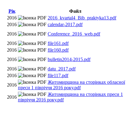
Рік
Файл
2016
2016_kvartal4_Bib_praktyka13.pdf
2016
calendar-2017.pdf
2016
Conference_2016_web.pdf
2016
file161.pdf
2016
file160.pdf
2016
bulletin2014-2015.pdf
2016
datu_2017.pdf
2016
file117.pdf
Житомирщина на сторінках обласної
2016
преси 1 півріччя 2016 року.pdf
Житомирщина на сторінках преси 1
2016
півріччя 2016 року.pdf