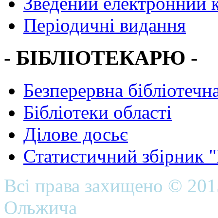
Зведений електронний к
Періодичні видання
- БІБЛІОТЕКАРЮ -
Безперервна бібліотечна
Бібліотеки області
Ділове досьє
Статистичний збірник 
Всі права захищено © 20
Ольжича