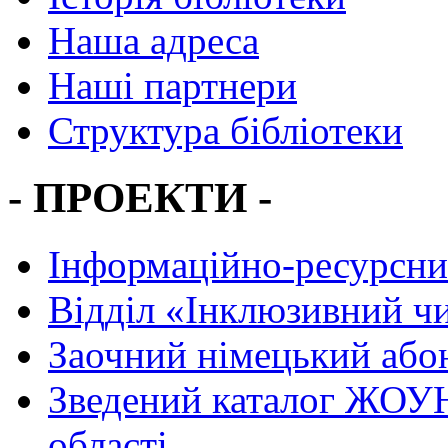
Наша адреса
Наші партнери
Структура бібліотеки
- ПРОЕКТИ -
Інформаційно-ресурсни
Вiддiл «Інклюзивний ч
Заочний німецький або
Зведений каталог ЖОУН
області