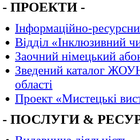
- ПРОЕКТИ -
Інформаційно-ресурсни
Вiддiл «Інклюзивний ч
Заочний німецький або
Зведений каталог ЖОУН
області
Проект «Мистецькі вис
- ПОСЛУГИ & РЕСУР