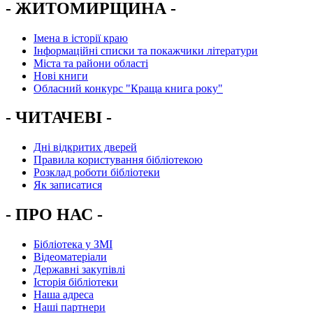
- ЖИТОМИРЩИНА -
Імена в історії краю
Інформаційні списки та покажчики літератури
Міста та райони області
Нові книги
Обласний конкурс "Краща книга року"
- ЧИТАЧЕВІ -
Дні відкритих дверей
Правила користування бібліотекою
Розклад роботи бібліотеки
Як записатися
- ПРО НАС -
Бібліотека у ЗМІ
Відеоматеріали
Державні закупівлі
Історія бібліотеки
Наша адреса
Наші партнери