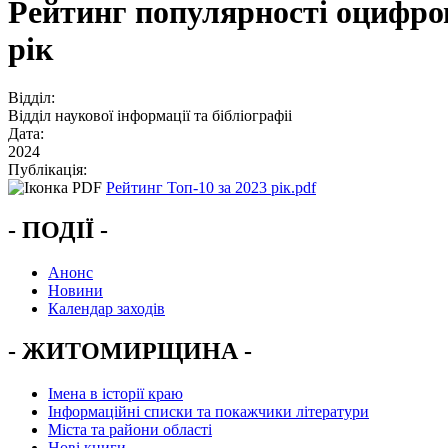
Рейтинг популярності оцифро
рік
Відділ:
Відділ наукової інформації та бібліографіі
Дата:
2024
Публікація:
Рейтинг Топ-10 за 2023 рік.pdf
- ПОДІЇ -
Анонс
Новини
Календар заходів
- ЖИТОМИРЩИНА -
Імена в історії краю
Інформаційні списки та покажчики літератури
Міста та райони області
Нові книги