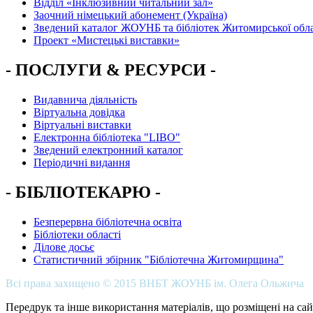
Вiддiл «Інклюзивний читальний зал»
Заочний німецький абонемент (Україна)
Зведений каталог ЖОУНБ та бібліотек Житомирської обла
Проект «Мистецькі виставки»
- ПОСЛУГИ & РЕСУРСИ -
Видавнича діяльність
Віртуальна довідка
Віртуальні виставки
Електронна бібліотека "LIBO"
Зведений електронний каталог
Періодичні видання
- БІБЛІОТЕКАРЮ -
Безперервна бібліотечна освіта
Бібліотеки області
Ділове досьє
Статистичний збірник "Бібліотечна Житомирщина"
Всі права захищено © 2015 ВНБТ ЖОУНБ ім. Олега Ольжича
Передрук та інше використання матеріалів, що розміщені на сай