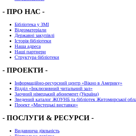
- ПРО НАС -
Бібліотека у ЗМІ
Відеоматеріали
Державні закупівлі
Історія бібліотеки
Наша адреса
Наші партнери
Структура бібліотеки
- ПРОЕКТИ -
Інформаційно-ресурсний центр «Вікно в Америку»
Вiддiл «Інклюзивний читальний зал»
Заочний німецький абонемент (Україна)
Зведений каталог ЖОУНБ та бібліотек Житомирської обла
Проект «Мистецькі виставки»
- ПОСЛУГИ & РЕСУРСИ -
Видавнича діяльність