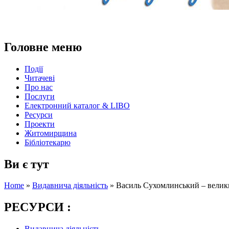
Головне меню
Події
Читачеві
Про нас
Послуги
Електронний каталог & LIBO
Ресурси
Проекти
Житомирщина
Бібліотекарю
Ви є тут
Home
»
Видавнича діяльність
»
Василь Сухомлинський – великий
РЕСУРСИ :
Видавнича діяльність