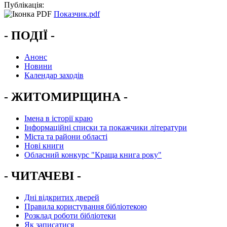
Публікація:
Показчик.pdf
- ПОДІЇ -
Анонс
Новини
Календар заходів
- ЖИТОМИРЩИНА -
Імена в історії краю
Інформаційні списки та покажчики літератури
Міста та райони області
Нові книги
Обласний конкурс "Краща книга року"
- ЧИТАЧЕВІ -
Дні відкритих дверей
Правила користування бібліотекою
Розклад роботи бібліотеки
Як записатися