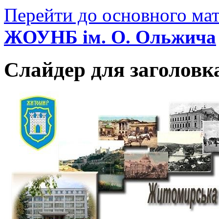
Перейти до основного мат
ЖОУНБ ім. О. Ольжича
Слайдер для заголовк