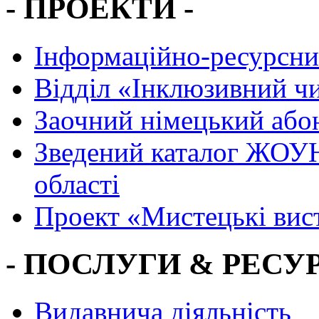
- ПРОЕКТИ -
Інформаційно-ресурсни
Вiддiл «Інклюзивний ч
Заочний німецький або
Зведений каталог ЖОУН
області
Проект «Мистецькі вис
- ПОСЛУГИ & РЕСУР
Видавнича діяльність