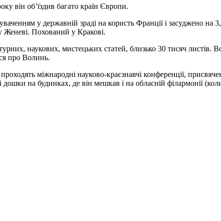
у він об’їздив багато країн Європи.
ваченням у державній зраді на користь Франції і засуджено на 3
у Женеві. Похований у Кракові.
урних, наукових, мистецьких статей, близько 30 тисяч листів. В
ься про Волинь.
роходять міжнародні науково-краєзнавчі конференції, присвячен
ні дошки на будинках, де він мешкав і на обласній філармонії (к