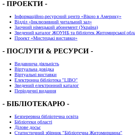
- ПРОЕКТИ -
Інформаційно-ресурсний центр «Вікно в Америку»
Вiддiл «Інклюзивний читальний зал»
Заочний німецький абонемент (Україна)
Зведений каталог ЖОУНБ та бібліотек Житомирської обла
Проект «Мистецькі виставки»
- ПОСЛУГИ & РЕСУРСИ -
Видавнича діяльність
Віртуальна довідка
Віртуальні виставки
Електронна бібліотека "LIBO"
Зведений електронний каталог
Періодичні видання
- БІБЛІОТЕКАРЮ -
Безперервна бібліотечна освіта
Бібліотеки області
Ділове досьє
Статистичний збірник "Бібліотечна Житомирщина"