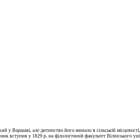
 у Варшаві, але дитинство його минало в сільській місцевості
ик вступив у 1829 р. на філологічний факультет Вілінського уні