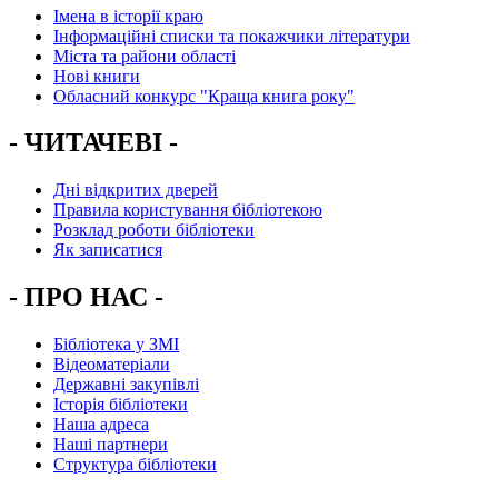
Імена в історії краю
Інформаційні списки та покажчики літератури
Міста та райони області
Нові книги
Обласний конкурс "Краща книга року"
- ЧИТАЧЕВІ -
Дні відкритих дверей
Правила користування бібліотекою
Розклад роботи бібліотеки
Як записатися
- ПРО НАС -
Бібліотека у ЗМІ
Відеоматеріали
Державні закупівлі
Історія бібліотеки
Наша адреса
Наші партнери
Структура бібліотеки