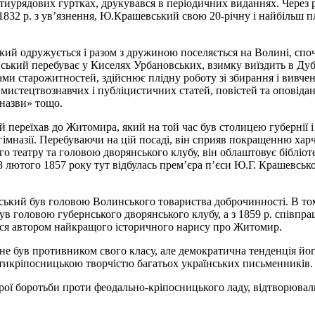
нтиурядових гуртках, друкувався в періодичних виданнях. Через 
832 р. з ув’язнення, Ю.Крашевський свою 20-річну і найбільш п
й одружується і разом з дружиною поселяється на Волині, спочат
ький перебуває у Киселях Урбановських, взимку виїздить в Дубно
ми старожитностей, здійснює плідну роботу зі збирання і вивченн
 мистецтвознавчих і публіцистичних статей, повістей та оповіда
 назви» тощо.
переїхав до Житомира, який на той час був столицею губернії і
гімназії. Перебуваючи на цій посаді, він сприяв покращенню ха
 театру та головою дворянського клубу, він облаштовує бібліоте
 лютого 1857 року тут відбулась прем’єра п’єси Ю.Г. Крашевсько
ький був головою Волинського товариства доброчинності. В том
 був головою губернського дворянського клубу, а з 1859 р. спі
ться автором найкращого історичного нарису про Житомир.
е був противником свого класу, але демократична тенденція йог
 антикріпосницькою творчістю багатьох українських письменників.
рої боротьби проти феодально-кріпосницького ладу, відтворювали