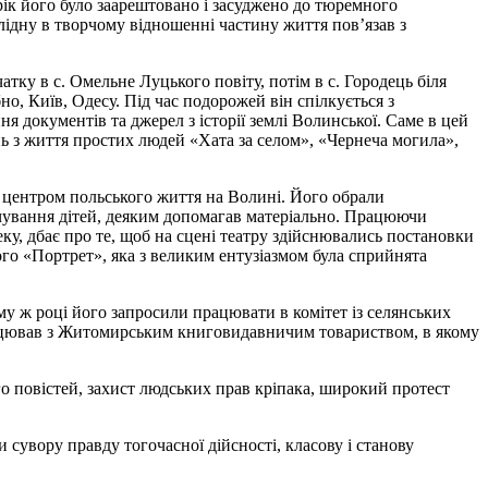
рік його було заарештовано і засуджено до тюремного
лідну в творчому відношенні частину життя пов’язав з
ку в с. Омельне Луцького повіту, потім в с. Городець біля
, Київ, Одесу. Під час подорожей він спілкується з
я документів та джерел з історії землі Волинської. Саме в цей
нь з життя простих людей «Хата за селом», «Чернеча могила»,
 центром польського життя на Волині. Його обрали
рчування дітей, деяким допомагав матеріально. Працюючи
ку, дбає про те, щоб на сцені театру здійснювались постановки
го «Портрет», яка з великим ентузіазмом була сприйнята
у ж році його запросили працювати в комітет із селянських
впрацював з Житомирським книговидавничим товариством, в якому
о повістей, захист людських прав кріпака, широкий протест
 сувору правду тогочасної дійсності, класову і станову