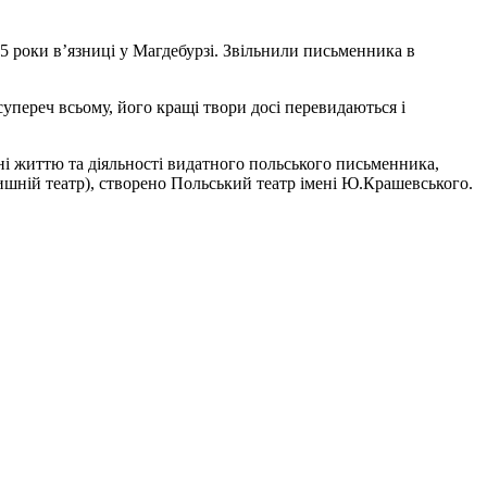
,5 роки в’язниці у Магдебурзі. Звільнили письменника в
супереч всьому, його кращі твори досі перевидаються і
і життю та діяльності видатного польського письменника,
олишній театр), створено Польський театр імені Ю.Крашевського.