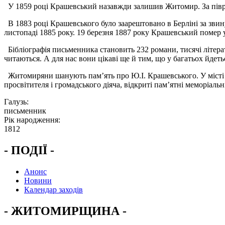
У 1859 році Крашевський назавжди залишив Житомир. За піврок
В 1883 році Крашевського було заарештовано в Берліні за звину
листопаді 1885 року. 19 березня 1887 року Крашевський помер 
Бібліографія письменника становить 232 романи, тисячі літерат
читаються. А для нас вони цікаві ще й тим, що у багатьох йдет
Житомиряни шанують пам’ять про Ю.І. Крашевського. У місті п
просвітителя і громадського діяча, відкриті пам’ятні меморіаль
Галузь:
письменник
Рік народження:
1812
- ПОДІЇ -
Анонс
Новини
Календар заходів
- ЖИТОМИРЩИНА -