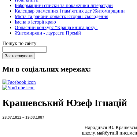
Інформаційні списки та покажчики літератури
Календар знаменних і пам’ятних дат Житомирщини
Міста та райони області: історія і сьогодення
Імена в історії краю
Обласний конкурс "Краща книга року"
Житомиряни - лауреати Премій
Пошук по сайту
Ми в соціальних мережах:
Крашевський Юзеф Ігнацій
28.07.1812 – 19.03.1887
Народився Ю. Крашевський
школу, майбутній письменн