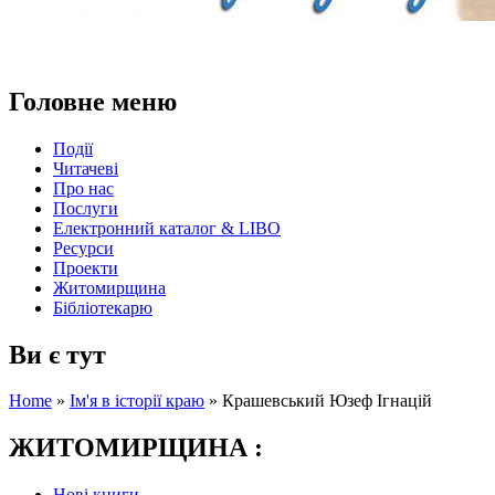
Головне меню
Події
Читачеві
Про нас
Послуги
Електронний каталог & LIBO
Ресурси
Проекти
Житомирщина
Бібліотекарю
Ви є тут
Home
»
Ім'я в історії краю
»
Крашевський Юзеф Ігнацій
ЖИТОМИРЩИНА :
Нові книги