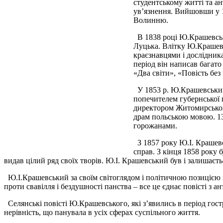
студентському житті та а
ув’язнення. Вийшовши у 1
Волинню.
В 1838 році Ю.Крашевськи
Луцька. Влітку Ю.Крашевс
краєзнавцями і дослідника
період він написав багато
«Два світи», «Повість без
У 1853 р. Ю.Крашевський 
попечителем губернської 
директором Житомирського
драм польською мовою. 13
горожанами.
З 1857 року Ю.І. Крашевс
справ. З кінця 1858 року
видав цілий ряд своїх творів. Ю.І. Крашевський був і залишає
Ю.І.Крашевський за своїм світоглядом і політичною позицією н
проти свавілля і бездушності панства – все це єднає повісті з
Селянські повісті Ю.Крашевського, які з’явились в період гост
нерівність, що панувала в усіх сферах суспільного життя.