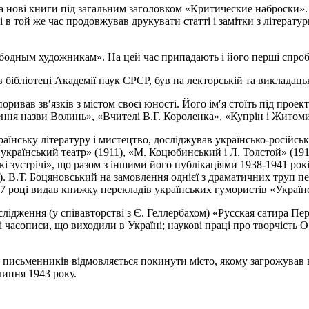
на нові книги під загальним заголовком «Критические наброски»
 в той же час продовжував друкувати статті і замітки з літерат
ным художникам». На цей час припадають і його перші спроби в
бліотеці Академії наук СРСР, був на лекторській та викладацьк
ривав зв′язків з містом своєї юності. Його ім′я стоїть під проек
ня назви Волинь», «Вчителі В.Г. Короленка», «Купрін і Житом
ську літературу і мистецтво, досліджував українсько-російські лі
і український театр» (1911), «М. Коцюбинський і Л. Толстой» (1
і зустрічі», що разом з іншими його публікаціями 1938-1941 рок
и). В.Т. Боцяновський на замовлення однієї з драматичних труп 
7 році видав книжку перекладів українських гумористів «Україн
лідження (у співавторстві з Є. Геллербахом) «Русская сатира Пе
 часописи, що виходили в Україні; наукові праці про творчість О
 письменників відмовляється покинути місто, якому загрожував 
липня 1943 року.