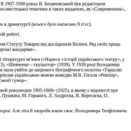
. В 1907-1908 роках В. Боцяновський був редактором
урно-мистецької тематики в таких виданнях, як «Современник»,
 драматургії (всього було написано 9 п′єс).
ій роботі.
том Статуту Товариства дослідників Волині. Ряд своїх праць
ирські жандарми».
тературні зв′язки («Нариси з історії українського театру», у
913), «Шевченко – скульптор» (1939). У 1939 році Володимир
ів мала увійти до широкого біографічного полотна «Тарасові
переклав українською мовою комедію М.В. Гоголя «Ревізор»,
ський гумор».
рвой революции 1905-1906» (1925), в якому є відомості про
. Пушкіна, М. Горького, Л. Андрєєва, В. Вересаєва, О.
ворог. Але літа й хвороби взяли своє. Володимира Теофіловича