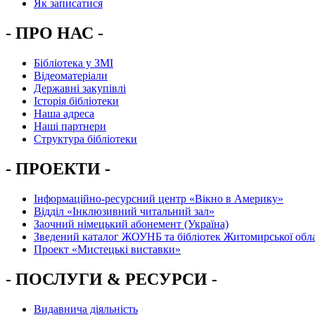
Як записатися
- ПРО НАС -
Бібліотека у ЗМІ
Відеоматеріали
Державні закупівлі
Історія бібліотеки
Наша адреса
Наші партнери
Структура бібліотеки
- ПРОЕКТИ -
Інформаційно-ресурсний центр «Вікно в Америку»
Вiддiл «Інклюзивний читальний зал»
Заочний німецький абонемент (Україна)
Зведений каталог ЖОУНБ та бібліотек Житомирської обла
Проект «Мистецькі виставки»
- ПОСЛУГИ & РЕСУРСИ -
Видавнича діяльність