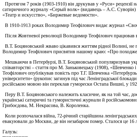
Протягом 7 років (1903-1910) він друкував у «Руси» рецензії 
сатиричного журналу «Серый волк» (видавець – А.С. Суворін) і
«Театр и искусство», «Биржевые ведомости».
В 1910-1913 роках Володимир Теофілович видає журнал «Свобод
Після Жовтневої революції Володимир Теофілович працював в бі
В.Т. Боцяновський жваво цікавився життям рідної Волині, не по
Володимир Теофілович присвятив нашому краю: «Про походжен
Мешкаючи в Петербурзі, В.Т. Боцяновський популяризував україн
співавторстві – стаття про М. Заньковецьку (1908), «Шевченко 
Теофілович опублікував повість про Т.Г. Шевченка «Петербурзьк
університети» (рукопис загинув під час Ленінградської блокад
російською мовою він переклав гуморески Остапа Вишні, у 192
Перу В.Т. Боцяновського належить класичне, як на той час, дос
українські сатиричні та гумористичні журнали й російськомовні
Грибоєдова, М. Некрасова, В. Короленка.
Коли розпочалася війна, 72-річний старійшина ленінградських
евакуювали до Москви, де він незабаром помер. Сталося це 16 
Галузь: