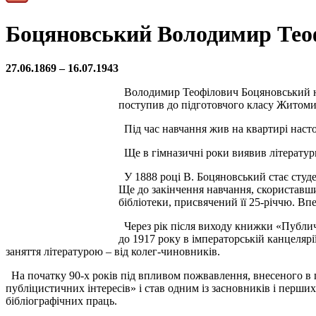
Боцяновський Володимир Тео
27.06.
1869 –
16.07.
1943
Володимир Теофілович Боцяновський нар
поступив до підготовчого класу Житомирс
Під час навчання жив на квартирі насто
Ще в гімназичні роки виявив літературн
У 1888 році В. Боцяновський стає студен
Ще до закінчення навчання, скориставши
бібліотеки, присвячений її 25-річчю. В
Через рік після виходу книжки «Публичн
до 1917 року в імператорській канцелярі
заняття літературою – від колег-чиновників.
На початку 90-х років під впливом пожвавлення, внесеного в г
публіцистичних інтересів» і став одним із засновників і перши
бібліографічних праць.