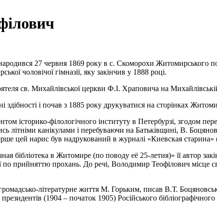
філович
одився 27 червня 1869 року в с. Скоморохи Житомирського пові
ької чоловічої гімназії, яку закінчив у 1888 році.
ятеля св. Михайлівської церкви Ф.І. Храповича на Михайлівській
і здібності і почав з 1885 року друкуватися на сторінках Житом
том історико-філологічного інституту в Петербурзі, згодом пере
сь літніми канікулами і перебуваючи на Батьківщині, В. Боцяно
перше цей нарис був надрукований в журналі «Киевская старина» 
ая бібліотека в Житомире (по поводу её 25-летия)» її автор закі
ї по прийняттю прохань. До речі, Володимир Теофілович місце своє
ромадсько-літературне життя М. Горьким, писав В.Т. Боцяновськ
х президентів (1904 – початок 1905) Російського бібліографічног