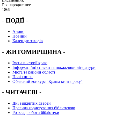
письменник
Рік народження:
1869
- ПОДІЇ -
Анонс
Новини
Календар заходів
- ЖИТОМИРЩИНА -
Імена в історії краю
Інформаційні списки та покажчики літератури
Міста та райони області
Нові книги
Обласний конкурс "Краща книга року"
- ЧИТАЧЕВІ -
Дні відкритих дверей
Правила користування бібліотекою
Розклад роботи бібліотеки