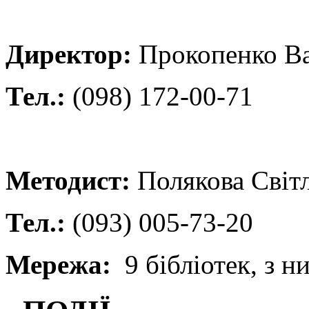
Директор:
Прокопенко Ва
Т
ел.:
(098) 172-00-71
Методист:
Полякова Світл
Т
ел.:
(093) 005-73-20
Мережа:
9 бібліотек, з н