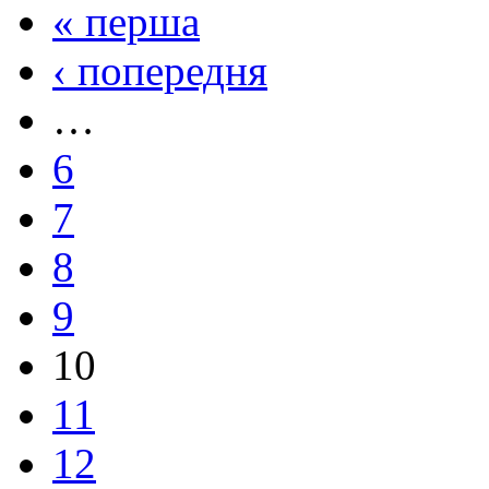
« перша
‹ попередня
…
6
7
8
9
10
11
12