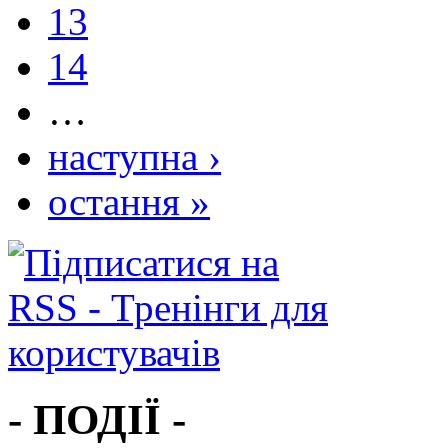
13
14
…
наступна ›
остання »
- ПОДІЇ -