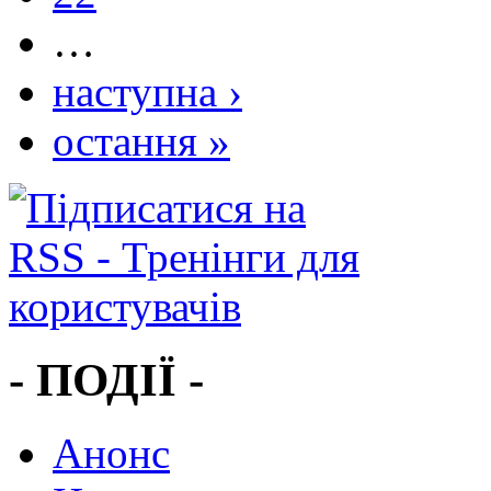
…
наступна ›
остання »
- ПОДІЇ -
Анонс