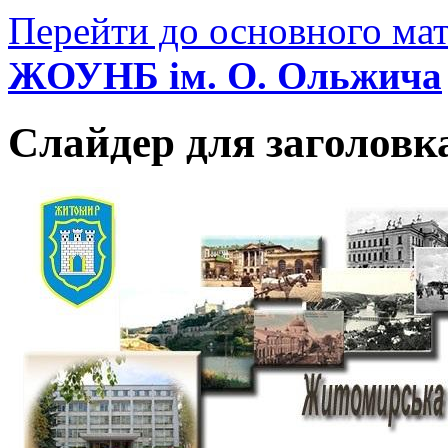
Перейти до основного мат
ЖОУНБ ім. О. Ольжича
Слайдер для заголовк