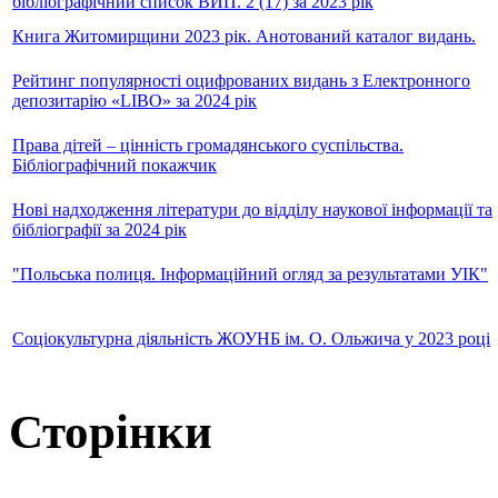
бібліографічний список ВИП. 2 (17) за 2023 рік
Книга Житомирщини 2023 рік. Анотований каталог видань.
Рейтинг популярності оцифрованих видань з Електронного
депозитарію «LIBO» за 2024 рік
Права дітей – цінність громадянського суспільства.
Бібліографічний покажчик
Нові надходження літератури до відділу наукової інформації та
бібліографії за 2024 рік
"Польська полиця. Інформаційний огляд за результатами УІК"
Соціокультурна діяльність ЖОУНБ ім. О. Ольжича у 2023 році
Сторінки