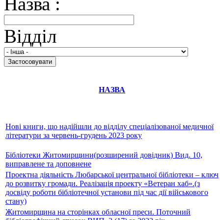
Назва :
Відділ
НАЗВА
Нові книги, що надійшли до відділу спеціалізованої медичної
літератури за червень-грудень 2023 року
Бібліотеки Житомирщини(розширений довідник) Вид. 10,
виправлене та доповнене
Проектна діяльність Любарської центральної бібліотеки – ключ
до розвитку громади. Реалізація проекту «Ветеран хаб».(з
досвіду роботи бібліотечної установи під час дії військового
стану)
Житомирщина на сторінках обласної преси. Поточний