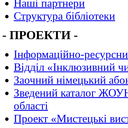
Наші партнери
Структура бібліотеки
- ПРОЕКТИ -
Інформаційно-ресурсни
Вiддiл «Інклюзивний ч
Заочний німецький або
Зведений каталог ЖОУН
області
Проект «Мистецькі вис