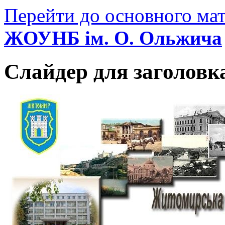
Перейти до основного мат
ЖОУНБ ім. О. Ольжича
Слайдер для заголовк