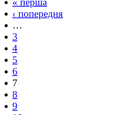
« перша
‹ попередня
…
3
4
5
6
7
8
9