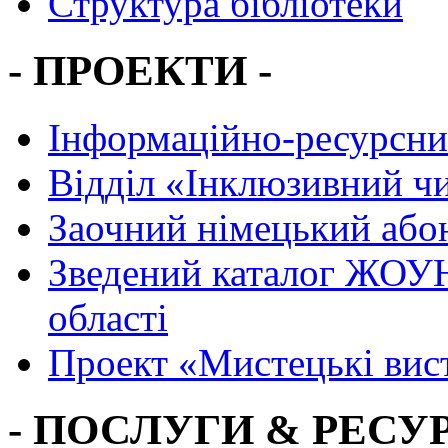
Структура бібліотеки
- ПРОЕКТИ -
Інформаційно-ресурсни
Вiддiл «Інклюзивний ч
Заочний німецький або
Зведений каталог ЖОУН
області
Проект «Мистецькі вис
- ПОСЛУГИ & РЕСУР