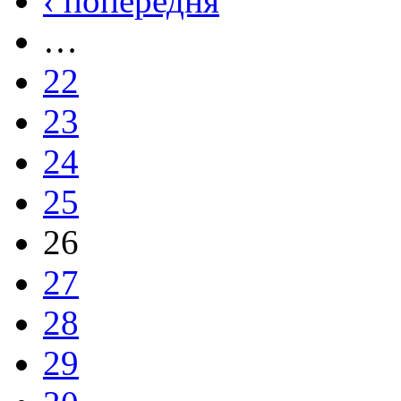
‹ попередня
…
22
23
24
25
26
27
28
29