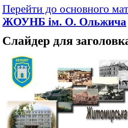
Перейти до основного мат
ЖОУНБ ім. О. Ольжича
Слайдер для заголовк