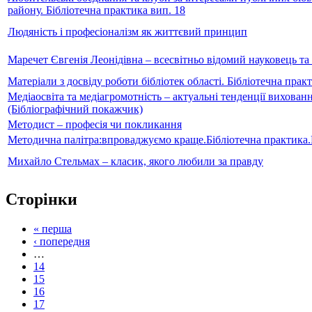
району. Бібліотечна практика вип. 18
Людяність і професіоналізм як життєвий принцип
Маречет Євгенія Леонідівна – всесвітньо відомий науковець та
Матеріали з досвіду роботи бібліотек області. Бібліотечна прак
Медіаосвіта та медіагромотність – актуальні тенденції вихован
(Бібліографічний покажчик)
Методист – професія чи покликання
Методична палітра:впроваджуємо краще.Бібліотечна практика
Михайло Стельмах – класик, якого любили за правду
Сторінки
« перша
‹ попередня
…
14
15
16
17