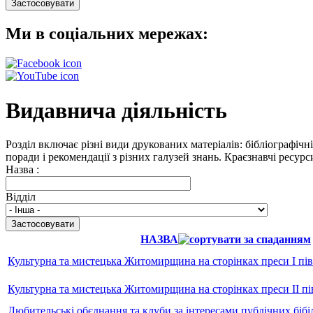
Ми в соціальних мережах:
Видавнича діяльність
Розділ включає різні види друкованих матеріалів: бібліографічн
поради і рекомендації з різних галузей знань. Краєзнавчі ресур
Назва :
Відділ
НАЗВА
Культурна та мистецька Житомирщина на сторінках преси I пів
Культурна та мистецька Житомирщина на сторінках преси II пі
Любительські обєднання та клуби за інтересами публічних біб