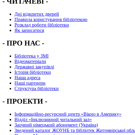
- ЧИТАЧЕВІ -
Дні відкритих дверей
Правила користування бібліотекою
Розклад роботи бібліотеки
Як записатися
- ПРО НАС -
Бібліотека у ЗМІ
Відеоматеріали
Державні закупівлі
Історія бібліотеки
Наша адреса
Наші партнери
Структура бібліотеки
- ПРОЕКТИ -
Інформаційно-ресурсний центр «Вікно в Америку»
Вiддiл «Інклюзивний читальний зал»
Заочний німецький абонемент (Україна)
Зведений каталог ЖОУНБ та бібліотек Житомирської обла