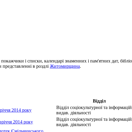
і покажчики і списки, календарі знаменних і пам'ятних дат, біблі
си представленні в роздлі
Житомирщина
.
Відділ
Відділ соціокультурної та інформацій
річчя 2014 року
видав. діяльності
Відділ соціокультурної та інформацій
вріччя 2014 року
видав. діяльності
ілотек Ємільчинського