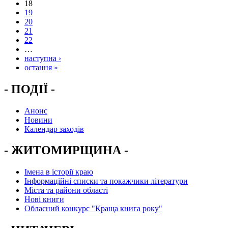
18
19
20
21
22
…
наступна ›
остання »
- ПОДІЇ -
Анонс
Новини
Календар заходів
- ЖИТОМИРЩИНА -
Імена в історії краю
Інформаційні списки та покажчики літератури
Міста та райони області
Нові книги
Обласний конкурс "Краща книга року"