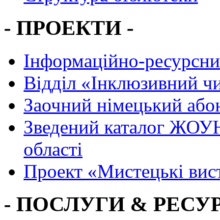
- ПРОЕКТИ -
Інформаційно-ресурсни
Вiддiл «Інклюзивний ч
Заочний німецький або
Зведений каталог ЖОУН
області
Проект «Мистецькі вис
- ПОСЛУГИ & РЕСУР