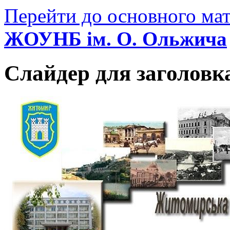
Перейти до основного мат
ЖОУНБ ім. О. Ольжича
Слайдер для заголовк