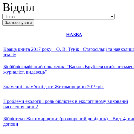
Відділ
НАЗВА
Краща книга 2017 року – О. В. Тунік «Старосільці та навколиш
землі»
Біобібліографічний покажчик: "Василь Врублевський: письмен
журналіст, видавець"
Знаменні і пам’ятні дати Житомирщини 2019 рік
Проблеми екології і роль бібліотек в екологічному вихованні
населення, вип.2
Бібліотеки Житомирщини: (розширений довідник) – Вид. 4, вип
доповн