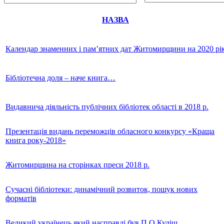
НАЗВА
Календар знаменних і пам’ятних дат Житомирщини на 2020 рі
Бібліотечна доля – наче книга…
Видавнича діяльність публічних бібліотек області в 2018 р.
Презентація видань переможців обласного конкурсу «Краща
книга року-2018»
Житомирщина на сторінках преси 2018 р.
Сучасні бібліотеки: динамічний розвиток, пошук нових
форматів
Великий українець який насправді був П.О.Куліш