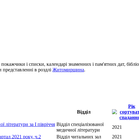
і покажчики і списки, календарі знаменних і пам'ятних дат, біблі
си представленні в роздлі
Житомирщина
.
Рік
Відділ
ї літератури за I півріччя
Відділ спеціалізованої
2021
медичної літератури
ртал 2021 року, ч.2
Відділ читальних зал
2021