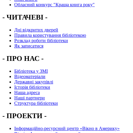
Обласний конкурс "Краща книга року"
- ЧИТАЧЕВІ -
Дні відкритих дверей
Правила користування бібліотекою
Розклад роботи бібліотеки
Як записатися
- ПРО НАС -
Бібліотека у ЗМІ
Відеоматеріали
Державні закупівлі
Історія бібліотеки
Наша адреса
Наші партнери
Структура бібліотеки
- ПРОЕКТИ -
Інформаційно-ресурсний центр «Вікно в Америку»