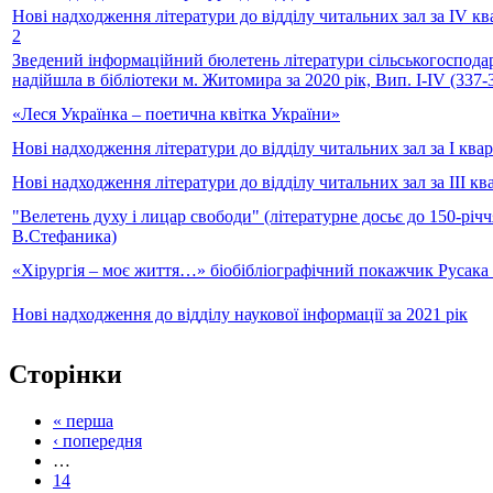
Нові надходження літератури до відділу читальних зал за IV кв
2
Зведений інформаційний бюлетень літератури сільськогосподар
надійшла в бібліотеки м. Житомира за 2020 рік, Вип. І-ІV (337-
«Леся Українка – поетична квітка України»
Нові надходження літератури до відділу читальних зал за I ква
Нові надходження літератури до відділу читальних зал за III кв
"Велетень духу і лицар свободи" (літературне досьє до 150-річ
В.Стефаника)
«Хірургія – моє життя…» біобібліографічний покажчик Русака
Нові надходження до відділу наукової інформації за 2021 рік
Сторінки
« перша
‹ попередня
…
14