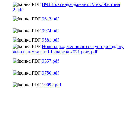
ВЧЗ Нові надходження IV кв. Частина
2.pdf
9613.pdf
9974.pdf
9581.pdf
Нові надходження літератури до відділу
читальних зал за ІIІ квартал 2021 року.pdf
9557.pdf
9750.pdf
10092.pdf