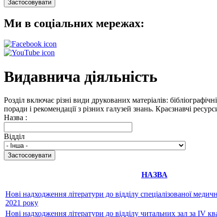
Ми в соціальних мережах:
Видавнича діяльність
Розділ включає різні види друкованих матеріалів: бібліографічн
поради і рекомендації з різних галузей знань. Краєзнавчі ресур
Назва :
Відділ
НАЗВА
Нові надходження літератури до відділу спеціалізованої медично
2021 року
Нові надходження літератури до відділу читальних зал за IV ква