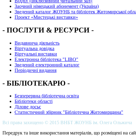
Вiддiл «Інклюзивний читальний зал»
Заочний німецький абонемент (Україна)
Зведений каталог ЖОУНБ та бібліотек Житомирської обла
Проект «Мистецькі виставки»
- ПОСЛУГИ & РЕСУРСИ -
Видавнича діяльність
Віртуальна довідка
Віртуальні виставки
Електронна бібліотека "LIBO"
Зведений електронний каталог
Періодичні видання
- БІБЛІОТЕКАРЮ -
Безперервна бібліотечна освіта
Бібліотеки області
Ділове досьє
Статистичний збірник "Бібліотечна Житомирщина"
Всі права захищено © 2015 ВНБТ ЖОУНБ ім. Олега Ольжича
Передрук та інше використання матеріалів, що розміщені на сай