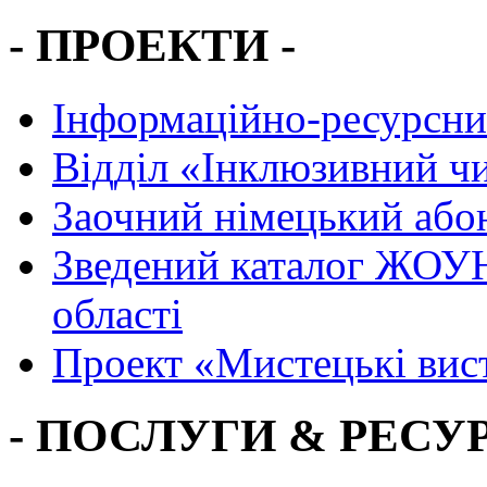
- ПРОЕКТИ -
Інформаційно-ресурсни
Вiддiл «Інклюзивний ч
Заочний німецький або
Зведений каталог ЖОУН
області
Проект «Мистецькі вис
- ПОСЛУГИ & РЕСУР