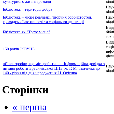
культурного життя громади
відд
Нау
Бібліотека – територія добра
відд
Бібліотека – місце реалізації творчих особистостей,
Нау
громадської активності та соціальної адаптації
відд
Відд
Бібліотека як "Третє місце"
бібл
техн
Відд
соці
150 років ЖОУНБ
інфо
діял
«Я все зробив, що міг зробити…». Інформаційна довідка з
Нау
питань роботи Брусилівської ЦПБ ім. Г. М. Ткаченка до
відд
140 - річчя від дня народження І.І. Огієнка
Сторінки
« перша