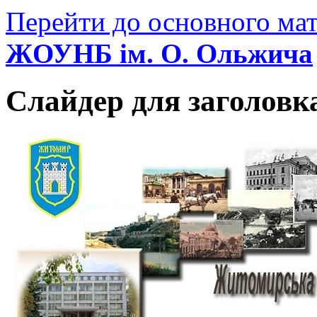
Перейти до основного мат
ЖОУНБ ім. О. Ольжича
Слайдер для заголовк