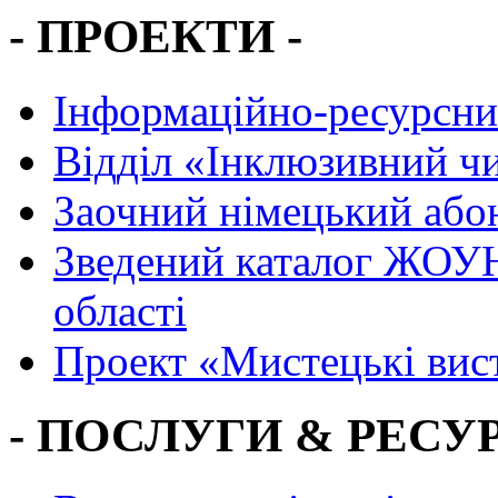
- ПРОЕКТИ -
Інформаційно-ресурсни
Вiддiл «Інклюзивний ч
Заочний німецький або
Зведений каталог ЖОУН
області
Проект «Мистецькі вис
- ПОСЛУГИ & РЕСУР