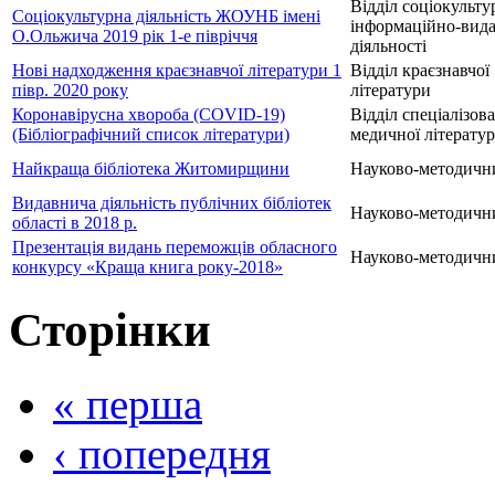
Відділ соціокульту
Соціокультурна діяльність ЖОУНБ імені
інформаційно-вида
О.Ольжича 2019 рік 1-е півріччя
діяльності
Нові надходження краєзнавчої літератури 1
Відділ краєзнавчої
півр. 2020 року
літератури
Коронавірусна хвороба (COVID-19)
Відділ спеціалізов
(Бібліографічний список літератури)
медичної літерату
Найкраща бібліотека Житомирщини
Науково-методични
Видавнича діяльність публічних бібліотек
Науково-методични
області в 2018 р.
Презентація видань переможців обласного
Науково-методични
конкурсу «Краща книга року-2018»
Сторінки
« перша
‹ попередня