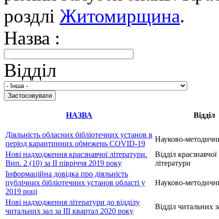
роздлі
Житомирщина
.
Назва :
Відділ
НАЗВА
Відділ
Діяльність обласних бібліотечних установ в
Науково-методични
період карантинних обмежень COVID-19
Нові надходження краєзнавчої літератури.
Відділ краєзнавчої
Вип. 2 (10) за ІІ півріччя 2019 року
літератури
Інформаційна довідка про діяльність
публічних бібліотечних установ області у
Науково-методични
2019 році
Нові надходження літератури до відділу
Відділ читальних з
читальних зал за III квартал 2020 року